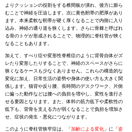
よりクッションの役割をする椎間板が潰れ、後方に膨ら
むことで神経を圧迫します。次に黄色靭帯の肥厚があり
ます。本来柔軟な靭帯が硬く厚くなることで内側に入り
込み、神経の通り道を狭くします。さらに骨棘と呼ばれ
る骨のトゲが形成されることで、物理的に脊柱管が狹く
なることもあります。
加えて、すべり症や変形性脊椎症のように背骨自体がズ
レたり変形したりすることで、神経のスペースがさらに
狭くなるケースも少なくありません。これらの構造的な
変化に加え、日常生活の姿勢や身体の使い方も大きく関
係します。猫背や反り腰、長時間のデスクワーク、片側
に偏った動作などは腰への負担を増やし、変性を進行さ
せる要因となります。また、体幹の筋力低下や柔軟性の
低下も、背骨を支える力が弱くなることで負担を増加さ
せ、症状の発生・悪化につながります。
このように脊柱管狭窄症は、「
加齢による変化
」に「
姿