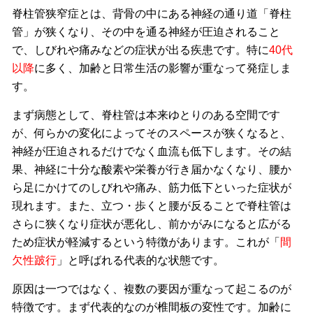
脊柱管狭窄症とは、背骨の中にある神経の通り道「脊柱
管」が狭くなり、その中を通る神経が圧迫されること
で、しびれや痛みなどの症状が出る疾患です。特に
40代
以降
に多く、加齢と日常生活の影響が重なって発症しま
す。
まず病態として、脊柱管は本来ゆとりのある空間です
が、何らかの変化によってそのスペースが狭くなると、
神経が圧迫されるだけでなく血流も低下します。その結
果、神経に十分な酸素や栄養が行き届かなくなり、腰か
ら足にかけてのしびれや痛み、筋力低下といった症状が
現れます。また、立つ・歩くと腰が反ることで脊柱管は
さらに狭くなり症状が悪化し、前かがみになると広がる
ため症状が軽減するという特徴があります。これが「
間
欠性跛行
」と呼ばれる代表的な状態です。
原因は一つではなく、複数の要因が重なって起こるのが
特徴です。まず代表的なのが椎間板の変性です。加齢に