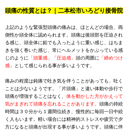
頭痛の性質とは？｜二本松市いろどり接骨院
上記のような緊張型頭痛の痛みは、ほとんどの場合、両
側性か頭全体に認められます。頭痛は後頭部を圧迫され
る感じ、頭全体に鉛でも入ったように重い感じ、はちま
きを強く巻いた感じ、常にヘルメットをかぶっている感
じのように
「頭重感」「圧迫感」
頭の周囲に
「締めつけ
感」
として感じられる事が多いようです。
痛みの程度は鈍痛で吐き気を伴うことがあっても、吐く
ことは少ないようです。「片頭痛」と違い体動や歩行で
頭痛が増強することはなく、
体を動かした方がかえって
気がまぎれて頭痛を忘れることがあります。
頭痛の持続
時間は３０分から１週間位続き、慢性的に毎回一日中続
く人もいます。軽い場合には精神的ストレスや疲労で夕
方になると頭痛が出現する事が多いようです。頭痛に伴