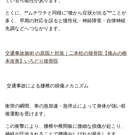
ている可能性があります。
とくに、**ムチウチと同様に“後から症状が出る”**
ことが
多く、早期の対応を誤ると慢性化・神経障害・
自律神経
失調などへつながります。
交通事故施術 の原因と対策｜二本松の接骨院【痛みの根
本改善】いろどり接骨院
交通事故による腰椎の損傷メカニズム
衝突の瞬間、車の急加速・
急停止によって身体が強い前
後運動を受けます。
この衝撃により、腰椎や椎間板に微細な損傷が起こり、
神経が圧迫されることで腰痛やしびれが発生します。